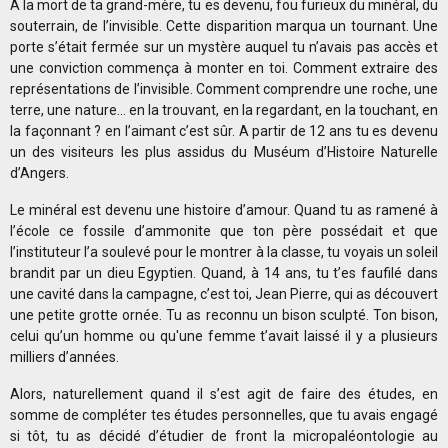
A la mort de ta grand-mère, tu es devenu, fou furieux du minéral, du
souterrain, de l’invisible. Cette disparition marqua un tournant. Une
porte s’était fermée sur un mystère auquel tu n’avais pas accès et
une conviction commença à monter en toi. Comment extraire des
représentations de l’invisible. Comment comprendre une roche, une
terre, une nature… en la trouvant, en la regardant, en la touchant, en
la façonnant ? en l’aimant c’est sûr. A partir de 12 ans tu es devenu
un des visiteurs les plus assidus du Muséum d’Histoire Naturelle
d’Angers.
Le minéral est devenu une histoire d’amour. Quand tu as ramené à
l’école ce fossile d’ammonite que ton père possédait et que
l’instituteur l’a soulevé pour le montrer à la classe, tu voyais un soleil
brandit par un dieu Egyptien. Quand, à 14 ans, tu t’es faufilé dans
une cavité dans la campagne, c’est toi, Jean Pierre, qui as découvert
une petite grotte ornée. Tu as reconnu un bison sculpté. Ton bison,
celui qu’un homme ou qu'une femme t’avait laissé il y a plusieurs
milliers d’années.
Alors, naturellement quand il s’est agit de faire des études, en
somme de compléter tes études personnelles, que tu avais engagé
si tôt, tu as décidé d’étudier de front la micropaléontologie au