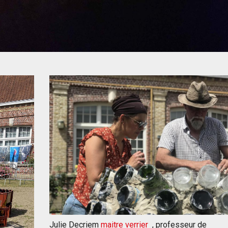
Julie Decriem
maitre verrier
, professeur de