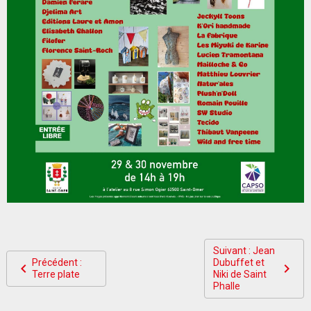
Suivant : Jean
Précédent :
Dubuffet et
Terre plate
Niki de Saint
Phalle