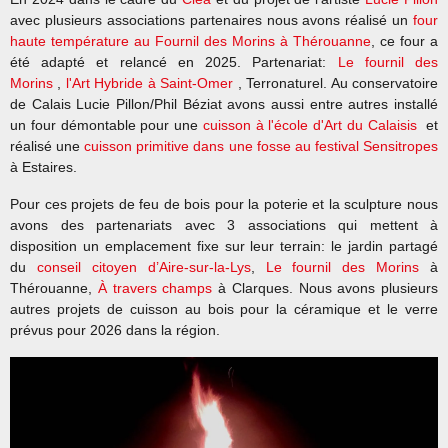
avec plusieurs associations partenaires nous avons réalisé un
four
haute température au Fournil des Morins à Thérouanne
, ce four a
été adapté et relancé en 2025. P
artenariat:
Le fournil des
Morins
,
l'Art Hybride à Saint-Omer
, Terronaturel. A
u conservatoire
de Calais Lucie Pillon/Phil Béziat
avons aussi entre autres installé
un four démontable pour une
cuisson à l'école d'Art du Calaisis
et
réalisé une
cuisson primitive dans une fosse au festival Sensitropes
à Estaires.
Pour ces projets de feu de bois pour la poterie et la sculpture nous
avons des partenariats avec 3 associations qui mettent à
disposition un emplacement fixe sur leur terrain: le jardin partagé
du
conseil citoyen d’Aire-sur-la-Lys
,
Le fournil des Morins
à
Thérouanne,
À travers champs
à Clarques.
Nous avons plusieurs
autres projets de cuisson au bois pour la céramique et le verre
prévus pour 2026 dans la région.