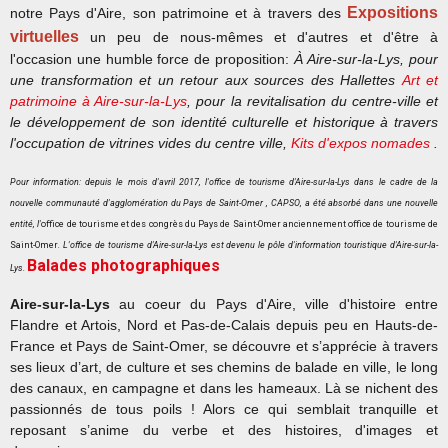
Expositions
notre Pays d'Aire, son patrimoine et à travers des
virtuelles
un peu de nous-mêmes et d'autres et d'être à
l'occasion une humble force de proposition:
À Aire-sur-la-Lys, pour
une transformati
on et
un retour aux sources des Hallettes
Art et
patrimoine à Aire-sur-la-Lys
, pour la revitalisation du centre-ville et
le développement de son identité culturelle et historique à travers
l'occupation de vitrines vides du centre ville,
Kits d'expos nomades
.
Pour information: depuis le mois d'avril 2017, l'office de tourisme d'Aire-sur-la-Lys dans le cadre de la
nouvelle communauté d'agglomération du Pays de Saint-Omer , CAPSO, a été absorbé dans une nouvelle
entité, l'
office de tourisme et des congrès du Pays de Saint-Omer anciennement office de tourisme de
Saint-Omer
. L'office de tourisme d'Aire-sur-la-Lys est devenu le pôle d'information touristique d'Aire-sur-la-
Balades photographiques
Lys.
Aire-sur-la-Lys
au coeur du Pays d'Aire, ville d'histoire entre
Flandre et Artois, Nord et Pas-de-Calais depuis peu en Hauts-de-
France et Pays de Saint-Omer, se découvre et s’apprécie à travers
ses lieux d’art, de culture et ses chemins de balade en ville, le long
des canaux, en campagne et dans les hameaux. Là se nichent des
passionnés de tous poils ! Alors ce qui semblait tranquille et
reposant s’anime du verbe et des histoires, d'images et