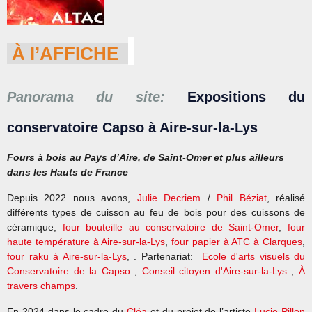
À l’AFFICHE
Panorama du site:
Expositions du
conservatoire Capso à Aire-sur-la-Lys
Fours à bois au Pays d’Aire, de Saint-Omer et plus ailleurs
dans les Hauts de France
Depuis 2022 nous avons,
Julie Decriem
/
Phil Béziat
, réalisé
différents types de cuisson au feu de bois pour des cuissons de
céramique,
four bouteille au conservatoire de Saint-Omer
,
four
haute température à Aire-sur-la-Lys
,
four papier à ATC à Clarques
,
four raku à Aire-sur-la-Lys
, . Partenariat:
Ecole d'arts visuels du
Conservatoire de la Capso
,
Conseil citoyen d'Aire-sur-la-Lys
,
À
travers champs
.
En 2024 dans le cadre du
Cléa
et du projet de l’artiste
Lucie Pillon