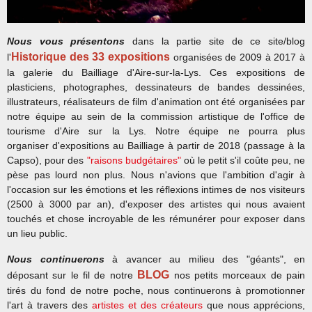
Nous vous présentons
dans la partie site de ce site/blog
Historique des 33 expositions
l'
organisées d
e 2009 à 2017 à
la galerie du Bailliage d'Aire-sur-la-Lys
. Ces expositions de
plasticiens, photographes, dessinateurs de bandes dessinées,
illustrateurs, réalisateurs de film d'animation ont été organi
sées par
notre équipe au sein de la commission artistique de l'office de
tourisme d'Aire sur la Lys. Notre équipe ne pourra plus
organiser d'expositions au Bailliage à partir de 2018 (passage à la
Capso), pour des
"raisons budgétaires"
où le petit s'il coûte peu, ne
pèse pas lourd non plus. Nous n'avions que l'ambition d'agir à
l'occasion sur les émotions et les réflexions intimes de nos visiteurs
(2500 à 3000 par an), d'exposer des artistes qui nous avaient
touchés et chose incroyable de les rémunérer pour exposer dans
un lieu public.
Nous continuerons
à avancer au milieu des "géants", en
BLOG
déposant sur le fil de notre
nos petits morceaux de pain
tirés du fond de notre poche, nous continuerons à promotionner
l'art à travers des
artistes et des créateurs
que nous apprécions,