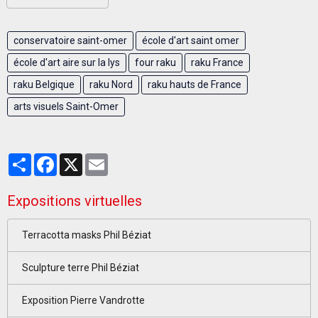
conservatoire saint-omer
école d'art saint omer
école d'art aire sur la lys
four raku
raku France
raku Belgique
raku Nord
raku hauts de France
arts visuels Saint-Omer
Partager
Facebook
X
Email
Expositions virtuelles
Terracotta masks Phil Béziat
Sculpture terre Phil Béziat
Exposition Pierre Vandrotte