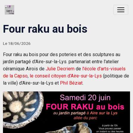
Four raku au bois
Le 18/06/2026
Four raku au bois pour des poteries et des sculptures au
jardin partagé d'Aire-sur-la-Lys. partenariat entre l'atelier
céramique Airois de
Julie Decriem
de
l'école d'arts-visuels
de la Capso
,
le conseil citoyen d'Aire-sur-la-Lys
(politique de
la ville) d'Aire-sur-la-Lys et
Phil Béziat
.