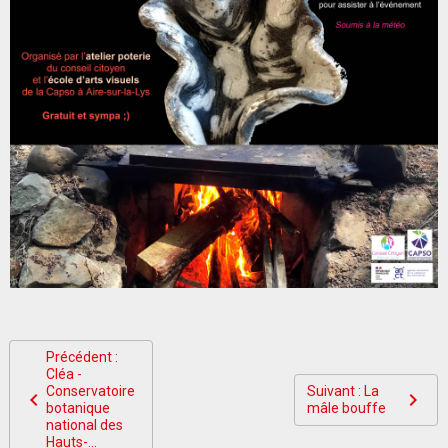
Précédent :
Cléa -
Conservatoire
Suivant : La
botanique
mâle bouffe
national des
Hauts-...