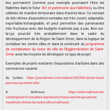
lieu permanent (comme pour exemple pourraient l'être les
Hallettes dans le futur:
Art et patrimoine aux Hallettes
), ou être
utilisées de manière temporaire dans d’autres lieux. Ce concept
de
kits vitrines d'expositions nomades
est très ouvert, adaptable,
exportable/échangeable, et peut permettre des partenariats
très fructueux avec des budgets maitrisés pas à pas. Aire-sur-
la-Lys pourrait très probablement dans le cadre du
développement de la Région de Saint-Omer, dans la logique de
revitaliser les centre-villes et dans la continuité du
programme
de revitalisation du coeur de ville de l'Agglomération de Saint-
Omer
avoir les moyens de développer ce type de projet.
Exemples de projets existants d'expositions d'artistes dans des
commerces vacants:
Au Québec:
https://journalmetro.com/culture/2352900/de-lart-visuel-
pour-tous-au-centre-ville/
À Mulhouse:
https://www.mulhouse-art-
contemporain.fr/actualites/expositions/mieux-vaut-lart-que-jamais-
investit-les-vitrines-du-centre-ville-a-mulhouse/