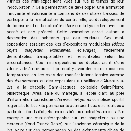
vitrines des mini-expositions vues sur rue le temps de leur
inoccupation ? Cela permettrait de développer une animation
innovante et valorisante à contrario de ces stores baissés, de
participer à la revitalisation du centre-ville, au développement
du tourisme et de la notoriété d’Aire-sur-la-Lys en lien avec son
passé et son présent. Cette animation serait autant à
destination des habitants que des touristes. Ces mini-
expositions seraient des kits d’expositions modulables
(décor,
objets, plaquettes
explicatives
, éclairages)
, facilement
démontables, transportables et remontables selon les
circonstances. Ces mini-expositions se déplaceraient d’une
vitrine vide à une autre. Il pourrait y avoir des mini-expositions
temporaires en lien avec des manifestations locales comme
des évènements ou des expositions au bailliage d'Aire-sur-la-
Lys, à la chapelle Saint-Jacques, collégiale Saint-Pierre,
bibliothèque, Aréa, salle du manège, à l'école d'art, au pôle
d'information touristique d'Aire-sur-la-Lys, au complexe sportif
régional, etc. Les kits permanents pourraient eux être réalisés à
partir des fonds d’objets anciens liés aux activités airoises. Par
exemple, une mini scénographie sur une chapellerie ou une
ciergerie (fond Franck Robin), sur l’ancienne céramique de la
Lys, voire sur des personnages ou des évènements ciblés de