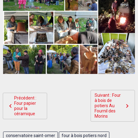
Suivant : Four
Précédent :
à bois de
Four papier
potiers Au
pour la
Fournil des
céramique
Morins
conservatoire saint-omer
four à bois potiers nord