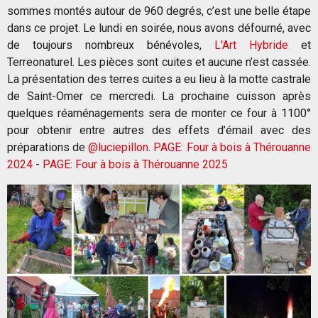
sommes montés autour de 960 degrés, c’est une belle étape
dans ce projet. Le lundi en soirée, nous avons défourné, avec
de toujours nombreux bénévoles,
L'Art Hybride
et
Terreonaturel. Les pièces sont cuites et aucune n’est cassée.
La présentation des terres cuites a eu lieu à la motte castrale
de Saint-Omer ce mercredi. La prochaine cuisson après
quelques réaménagements sera de monter ce four à 1100°
pour obtenir entre autres des effets d’émail avec des
préparations de
@luciepillon
.
PAGE: Four à bois à Thérouanne
2024
-
PAGE: Four à bois à Thérouanne 2025