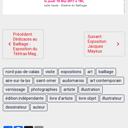
Précédent :
Suivant :
Dédicaces au
Exposition
Bailliage -
Jacques
Exposition du
Mayeux
Téètras Mag...
nord-pas-de-calais
visite
expositions
art
bailliage
aire-sur-la-lys
saint-omer
audomarois
art contemporain
vernissage
photographies
artiste
illustration
édition indépendante
livre d'artiste
livre objet
illustrateur
dessinateur
auteur