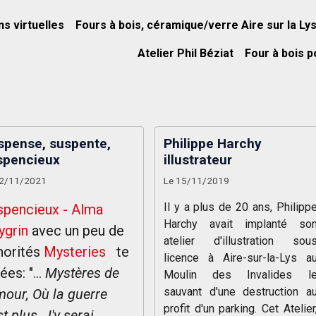
ns virtuelles
Fours à bois, céramique/verre Aire sur la Ly
Atelier Phil Béziat
Four à bois p
spense, suspente,
Philippe Harchy
spencieux
illustrateur
22/11/2021
Le 15/11/2019
Il y a plus de 20 ans, Philipp
spencieux - Alma
Harchy avait implanté so
ygrin
avec un peu de
atelier d'illustration sou
norités
Mysteries
te
licence à Aire-sur-la-Lys a
ées: "...
Mystères de
Moulin des Invalides l
sauvant d'une destruction a
mour, Où la guerre
profit d'un parking. Cet Atelier
st plus, J'y serai