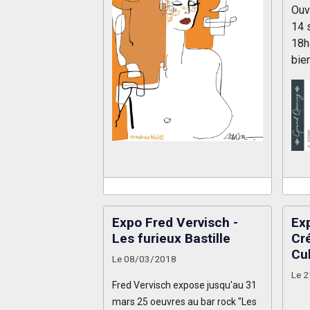
Ouve
14 
18h
bie
Expo Fred Vervisch -
Ex
Les furieux Bastille
Cré
Cu
Le 08/03/2018
Le 
Fred Vervisch expose jusqu'au 31
mars 25 oeuvres au bar rock "Les