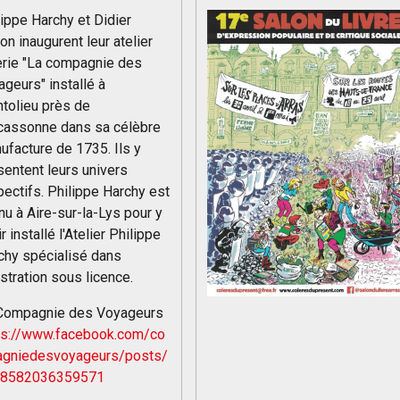
lippe Harchy et Didier
on inaugurent leur atelier
erie "La compagnie des
ageurs" installé à
tolieu près de
cassonne dans sa célèbre
ufacture de 1735. Ils y
sentent leurs univers
pectifs. Philippe Harchy est
nu à Aire-sur-la-Lys pour y
r installé l'Atelier Philippe
chy spécialisé dans
lustration sous licence.
Compagnie des Voyageurs
ps://www.facebook.com/co
gniedesvoyageurs/posts/
38582036359571