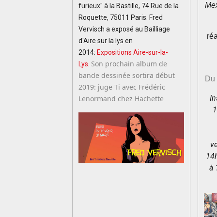
Me
furieux" à la Bastille, 74 Rue de la
Roquette, 75011 Paris. Fred
Vervisch a exposé au Bailliage
réa
d'Aire sur la lys en
2014:
Expositions Aire-sur-la-
Son prochain album de
Lys
.
bande dessinée sortira début
Du 
2019: juge Ti avec Frédéric
In
Lenormand chez Hachette
1
ve
14
à 