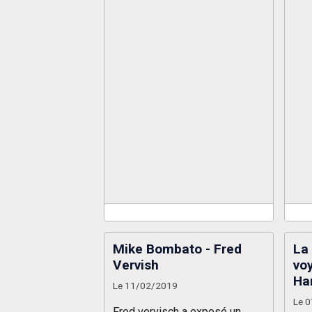
Mike Bombato - Fred
La
Vervish
vo
Ha
Le 11/02/2019
Le 
Fred vervisch a exposé un