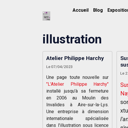
Accueil
Blog
Expositio
illustration
Atelier Philippe Harchy
Su
su
Le 07/04/2023
Le 
Une page toute nouvelle sur
"L'Atelier Philippe Harchy"
Su
installé jusqu'à sa fermeture
Na
en 2006 au Moulin des
so
Invalides à Aire-sur-la-Lys.
xtu
Une entreprise à dimension
internationale spécialisée
l'a
dans l'illustration sous licence
n'e