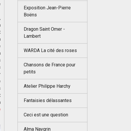
e
Exposition Jean-Pierre
Boëns
,
n
Dragon Saint Omer -
t
Lambert
n
e
WARDA La cité des roses
a
s
Chansons de France pour
s
petits
y
e
Atelier Philippe Harchy
s
t
Fantaisies délassantes
n
e
Ceci est une question
Alma Naygrin