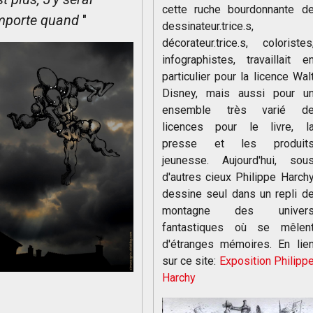
cette ruche bourdonnante d
importe quand
"
dessinateur.trice.s,
décorateur.trice.s, coloristes
infographistes, travaillait e
particulier pour la licence Wal
Disney, mais aussi pour u
ensemble très varié d
licences pour le livre, l
presse et les produit
jeunesse. Aujourd'hui, sou
d'autres cieux Philippe Harch
dessine seul dans un repli d
montagne des univer
fantastiques où se mêlen
d'étranges mémoires. En lie
sur ce site:
Exposition Philipp
Harchy