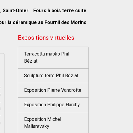
s, Saint-Omer
Fours à bois terre cuite
our la céramique au Fournil des Morins
Expositions virtuelles
Terracotta masks Phil
Béziat
Sculpture terre Phil Béziat
e
Exposition Pierre Vandrotte
n
s
Exposition Philippe Harchy
u
e
Exposition Michel
u
Maliarevsky
,