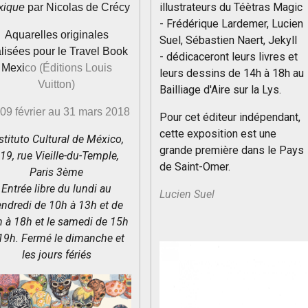
illustrateurs du Téètras Magic
xique
par Nicolas de Crécy
- Frédérique Lardemer, Lucien
Aquarelles originales
Suel, Sébastien Naert, Jekyll
lisées pour le Travel Book
- dédicaceront leurs livres et
Mexi
co (Éditions Louis
leurs dessins de 14h à 18h au
Vuitton)
Bailliage d'Aire sur la Lys.
09 février au 31 mars 2018
Pour cet éditeur indépendant,
cette exposition est une
stituto Cultural de México,
grande première dans le Pays
19, rue Vieille-du-Temple,
de Saint-Omer.
Paris 3ème
Entrée libre du lundi au
Lucien Suel
ndredi de 10h à 13h et de
h à 18h
et
le samedi de 15h
19h.
Fermé le dimanche et
les jours fériés