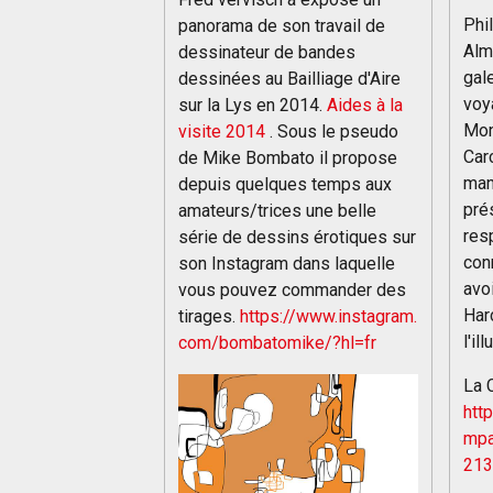
Phi
panorama de son travail de
Alm
dessinateur de bandes
gal
dessinées au Bailliage d'Aire
voy
sur la Lys en 2014.
Aides à la
Mon
visite 2014
. Sous le pseudo
Car
de Mike Bombato il propose
man
depuis quelques temps aux
pré
amateurs/trices une belle
res
série de dessins érotiques sur
con
son Instagram dans laquelle
avoi
vous pouvez commander des
Har
tirages.
https://www.instagram.
l'il
com/bombatomike/?hl=fr
La 
htt
mpa
21