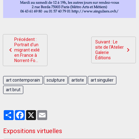
Précédent :
Suivant : Le
Portrait d'un
site de l'Atelier
migrant exilé
Galerie
en France à
Éditions
Norrent-Fo...
art contemporain
sculpture
artiste
art singulier
art brut
Partager
Facebook
X
Email
Expositions virtuelles