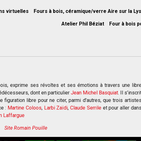
ns virtuelles
Fours à bois, céramique/verre Aire sur la Ly
Atelier Phil Béziat
Four à bois p
uois, exprime ses révoltes et ses émotions à travers une libr
rédécesseurs, dont en particulier
Jean Michel Basquiat
. Il s’inscri
iguration libre pour ne citer, parmi d'autres, que trois artiste
ce :
Martine Coloos
,
Larbi Zaïdi
,
Claude Serrile
et pour aller dan
n Laffargue
Site Romain Pouille