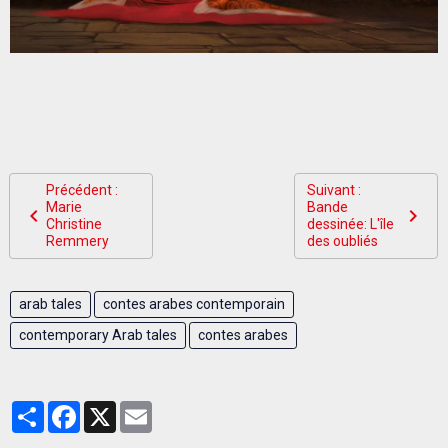
Précédent :
Suivant :
Marie
Bande
Christine
dessinée: L'île
Remmery
des oubliés
arab tales
contes arabes contemporain
contemporary Arab tales
contes arabes
Partager
Facebook
X
Email