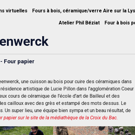
ns virtuelles
Fours à bois, céramique/verre Aire sur la Ly
Atelier Phil Béziat
Four à bois p
eenwerck
- Four papier
eenwerck, u
ne cuisson au bois
pour cuire des céramiques
dans
a résidence artistique de Lucie Pillon
dans l'agglomération Coeur
x cours de céramique de l'école d'art de Bailleul et des
des cailloux avec des grès et estampé des mots dessus. Le
. Un super lieu, une équipe bien sympa et un beau résultat, de
ur papier sur le site de la médiathèque de la Croix du Bac.