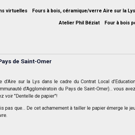
ns virtuelles
Fours à bois, céramique/verre Aire sur la Ly
Atelier Phil Béziat
Four à bois p
Pays de Saint-Omer
 d’Aire sur la Lys dans le cadre du Contrat Local d’Educatio
ommunauté d'Agglomératoin du Pays de Saint-Omer)… vous ave
ez voir "Dentelle de papier"!
s pas que… De cet acharnement à tailler le papier émerge le je
vre.