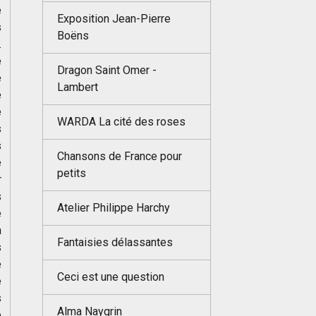
e
Exposition Jean-Pierre
s
Boëns
.
e
Dragon Saint Omer -
e
Lambert
e
e
WARDA La cité des roses
s
s
Chansons de France pour
e
petits
r
s
Atelier Philippe Harchy
é
n
Fantaisies délassantes
s
e
Ceci est une question
e
s
Alma Naygrin
e