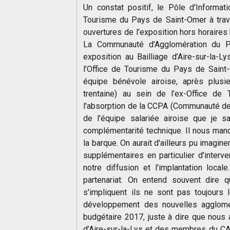
Un constat positif, le Pôle d'Informati
Tourisme du Pays de Saint-Omer à trava
ouvertures de l’exposition hors horaires
La Communauté d’Agglomération du P
exposition au Bailliage d’Aire-sur-la-
l’Office de Tourisme du Pays de Saint-
équipe bénévole airoise, après plusi
trentaine) au sein de l’ex-Office de 
l'absorption de la CCPA (Communauté d
de l'équipe salariée airoise que je sa
complémentarité technique. Il nous manq
la barque. On aurait d'ailleurs pu imagi
supplémentaires en particulier d'interven
notre diffusion et l'implantation loca
partenariat. On entend souvent dire 
s'impliquent ils ne sont pas toujour
développement des nouvelles agglomér
budgétaire 2017, juste à dire que nous 
d’Aire-sur-la-Lys et des membres du CA d