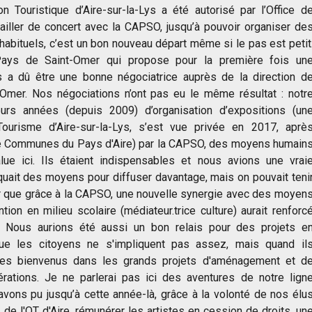
on Touristique d’Aire-sur-la-Lys a été autorisé par l’Office d
iller de concert avec la CAPSO, jusqu’à pouvoir organiser de
 habituels, c’est un bon nouveau départ même si le pas est petit
ays de Saint-Omer qui propose pour la première fois un
Lys a dû être une bonne négociatrice auprès de la direction d
Omer. Nos négociations n’ont pas eu le même résultat : notr
eurs années (depuis 2009) d’organisation d’expositions (un
Tourisme d’Aire-sur-la-Lys, s’est vue privée en 2017, aprè
e Communes du Pays d'Aire) par la CAPSO, des moyens humain
lue ici. Ils étaient indispensables et nous avions une vrai
uait des moyens pour diffuser davantage, mais on pouvait teni
ner que grâce à la CAPSO, une nouvelle synergie avec des moyen
tion en milieu scolaire (médiateur.trice culture) aurait renforc
le. Nous aurions été aussi un bon relais pour des projets e
que les citoyens ne s'impliquent pas assez, mais quand il
s les bienvenus dans les grands projets d'aménagement et d
ations. Je ne parlerai pas ici des aventures de notre lign
avons pu jusqu’à cette année-là, grâce à la volonté de nos élu
e l'OT d'Aire, rémunérer les artistes en cession de droits, un